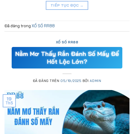
TIẾP TỤC ĐỌC
→
Đã đăng trong
XỔ SỐ RR88
XỔ SỐ RR88
Nằm Mơ Thấy Rắn Đánh Số Mấy Để
Hốt Lộc Lớn?
ĐÃ ĐĂNG TRÊN
05/19/2025
BỞI
ADMIN
19
Th5