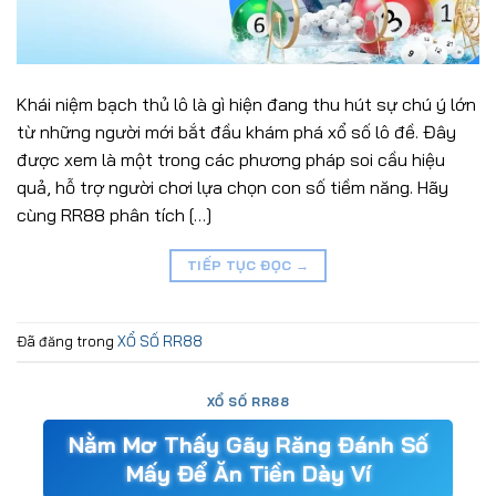
Khái niệm bạch thủ lô là gì hiện đang thu hút sự chú ý lớn
từ những người mới bắt đầu khám phá xổ số lô đề. Đây
được xem là một trong các phương pháp soi cầu hiệu
quả, hỗ trợ người chơi lựa chọn con số tiềm năng. Hãy
cùng RR88 phân tích […]
TIẾP TỤC ĐỌC
→
Đã đăng trong
XỔ SỐ RR88
XỔ SỐ RR88
Nằm Mơ Thấy Gãy Răng Đánh Số
Mấy Để Ăn Tiền Dày Ví