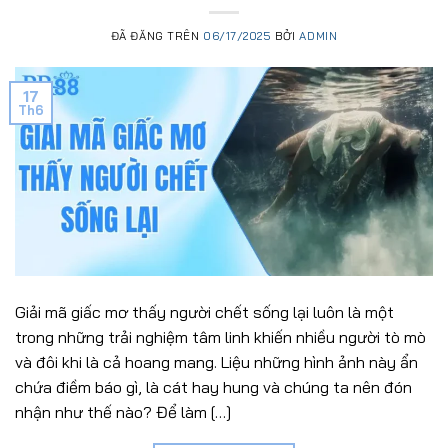
ĐÃ ĐĂNG TRÊN
06/17/2025
BỞI
ADMIN
17
Th6
Giải mã giấc mơ thấy người chết sống lại luôn là một
trong những trải nghiệm tâm linh khiến nhiều người tò mò
và đôi khi là cả hoang mang. Liệu những hình ảnh này ẩn
chứa điềm báo gì, là cát hay hung và chúng ta nên đón
nhận như thế nào? Để làm […]