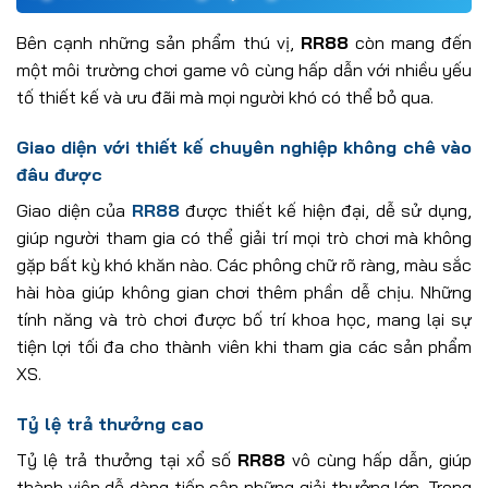
Bên cạnh những sản phẩm thú vị,
RR88
còn mang đến
một môi trường chơi game vô cùng hấp dẫn với nhiều yếu
tố thiết kế và ưu đãi mà mọi người khó có thể bỏ qua.
Giao diện với thiết kế chuyên nghiệp không chê vào
đâu được
Giao diện của
RR88
được thiết kế hiện đại, dễ sử dụng,
giúp người tham gia có thể giải trí mọi trò chơi mà không
gặp bất kỳ khó khăn nào. Các phông chữ rõ ràng, màu sắc
hài hòa giúp không gian chơi thêm phần dễ chịu. Những
tính năng và trò chơi được bố trí khoa học, mang lại sự
tiện lợi tối đa cho thành viên khi tham gia các sản phẩm
XS.
Tỷ lệ trả thưởng cao
Tỷ lệ trả thưởng tại xổ số
RR88
vô cùng hấp dẫn, giúp
thành viên dễ dàng tiếp cận những giải thưởng lớn. Trong