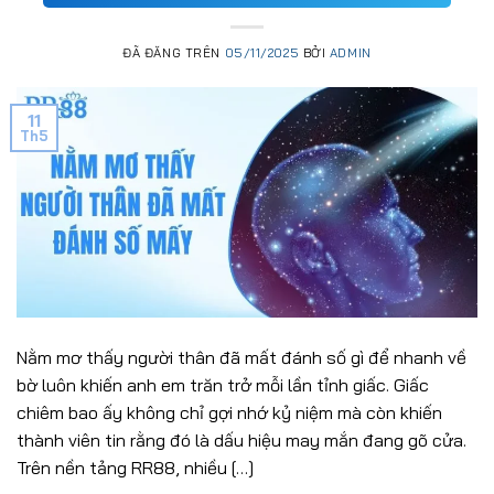
ĐÃ ĐĂNG TRÊN
05/11/2025
BỞI
ADMIN
11
Th5
Nằm mơ thấy người thân đã mất đánh số gì để nhanh về
bờ luôn khiến anh em trăn trở mỗi lần tỉnh giấc. Giấc
chiêm bao ấy không chỉ gợi nhớ kỷ niệm mà còn khiến
thành viên tin rằng đó là dấu hiệu may mắn đang gõ cửa.
Trên nền tảng RR88, nhiều […]