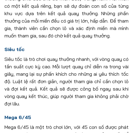
có một kết quả riêng, bạn sẽ dự đoán con số của từng
khu vực dựa trên kết quả quay thưởng. Những phần
thưởng của mỗi miền đều có giá trị lớn, hấp dẫn. Để tham
gia, thành viên cần chọn lô và xác định miền mà mình
muốn tham gia, sau đó chờ kết quả quay thưởng.
Siêu tốc
Siêu tốc là trò chơi quay thưởng nhanh, với vòng quay có
tần suất cực kỳ cao. Mỗi lượt quay chỉ diễn ra trong vài
giây, mang lại sự phấn khích cho những ai yêu thích tốc
độ. Luật lệ rất đơn giản, người tham gia chỉ cần chọn lô
và đợi kết quả. Kết quả sẽ được công bố ngay sau khi
vòng quay kết thúc, giúp người tham gia không phải chờ
đợi lâu.
Mega 6/45
Mega 6/45 là một trò chơi lớn, với 45 con số được phát