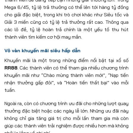
Mega 6/45, tỷ lệ trả thưởng có thể lên tới hàng tỷ đồng
cho giải đặc biệt, trong khi trò chơi khác như Siêu tốc và
Giải 3 miền cũng có tỷ lệ trả thưởng rất cao. Thông qua
các lô đề, tỷ lệ hoàn trả chính là một yếu tố thu hút
thành viên tìm kiếm cơ hội may mắn.
Vô vàn khuyến mãi siêu hấp dẫn
Khuyến mãi là một trong những điểm nổi bật tại xổ số
RR88
. Các thành viên có thể tham gia nhiều chương trình
khuyến mãi như “Chào mừng thành viên mới”, “Nạp tiền
nhận thưởng gấp đôi”, và “Hoàn tiền thất bại” vào mỗi
tuần.
Ngoài ra, còn có chương trình ưu đãi cho những lượt quay
thưởng đặc biệt hoặc các ngày lễ lớn. Những ưu đãi này
không chỉ gia tăng giá trị cho mỗi lần tham gia mà còn
giúp các thành viên trải nghiệm được nhiều hơn mà không