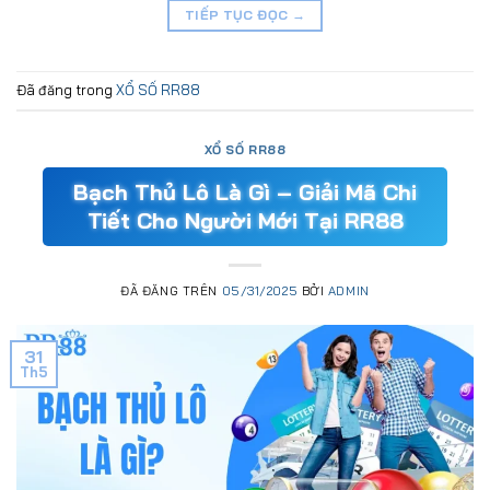
TIẾP TỤC ĐỌC
→
Đã đăng trong
XỔ SỐ RR88
XỔ SỐ RR88
Bạch Thủ Lô Là Gì – Giải Mã Chi
Tiết Cho Người Mới Tại RR88
ĐÃ ĐĂNG TRÊN
05/31/2025
BỞI
ADMIN
31
Th5