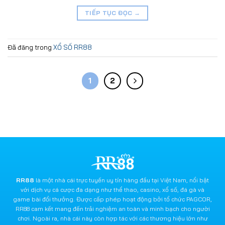
TIẾP TỤC ĐỌC
→
Đã đăng trong
XỔ SỐ RR88
1
2
RR88
là một nhà cái trực tuyến uy tín hàng đầu tại Việt Nam, nổi bật
với dịch vụ cá cược đa dạng như thể thao, casino, xổ số, đá gà và
game bài đổi thưởng. Được cấp phép hoạt động bởi tổ chức PAGCOR,
RR88 cam kết mang đến trải nghiệm an toàn và minh bạch cho người
chơi. Ngoài ra, nhà cái này còn hợp tác với các thương hiệu lớn như