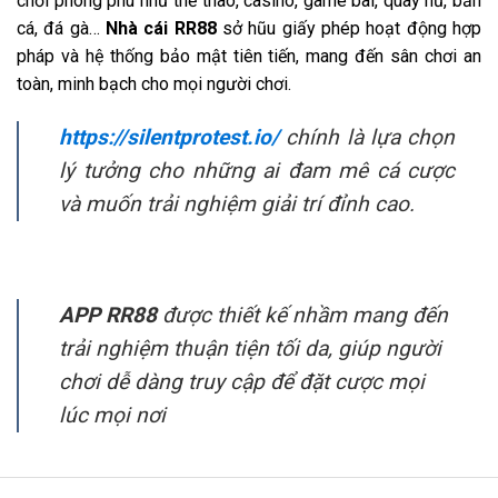
chơi phong phú như thể thao, casino, game bài, quay hũ, bắn
cá, đá gà…
Nhà cái RR88
sở hũu giấy phép hoạt động hợp
pháp và hệ thống bảo mật tiên tiến, mang đến sân chơi an
toàn, minh bạch cho mọi người chơi.
https://silentprotest.io/
chính là lựa chọn
lý tưởng cho những ai đam mê cá cược
và muốn trải nghiệm giải trí đỉnh cao.
APP RR88
được thiết kế nhầm mang đến
trải nghiệm thuận tiện tối da, giúp người
chơi dễ dàng truy cập để đặt cược mọi
lúc mọi nơi