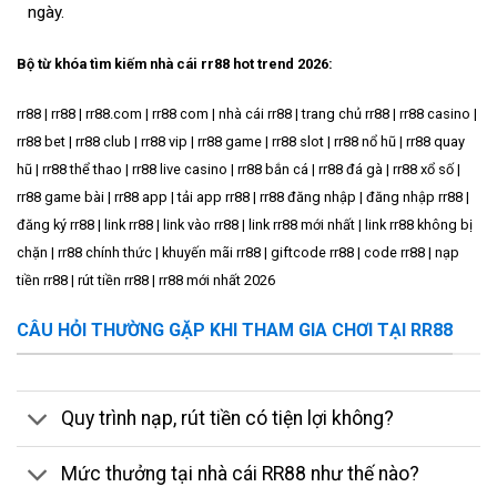
ngày.
Bộ từ khóa tìm kiếm nhà cái rr88 hot trend 2026:
rr88 | rr88 | rr88.com | rr88 com | nhà cái rr88 | trang chủ rr88 | rr88 casino |
rr88 bet | rr88 club | rr88 vip | rr88 game | rr88 slot | rr88 nổ hũ | rr88 quay
hũ | rr88 thể thao | rr88 live casino | rr88 bắn cá | rr88 đá gà | rr88 xổ số |
rr88 game bài | rr88 app | tải app rr88 | rr88 đăng nhập | đăng nhập rr88 |
đăng ký rr88 | link rr88 | link vào rr88 | link rr88 mới nhất | link rr88 không bị
chặn | rr88 chính thức | khuyến mãi rr88 | giftcode rr88 | code rr88 | nạp
tiền rr88 | rút tiền rr88 | rr88 mới nhất 2026
CÂU HỎI THƯỜNG GẶP KHI THAM GIA CHƠI TẠI RR88
Quy trình nạp, rút tiền có tiện lợi không?
Mức thưởng tại nhà cái RR88 như thế nào?