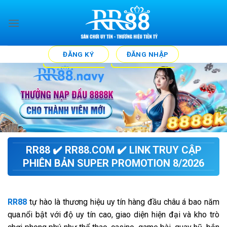
Chuyển
đến
nội
dung
ĐĂNG KÝ
ĐĂNG NHẬP
RR88 ✔️ RR88.COM ✔️ LINK TRUY CẬP
PHIÊN BẢN SUPER PROMOTION 8/2026
RR88
tự hào là thương hiệu uy tín hàng đầu châu á bao năm
qua.nổi bật với độ uy tín cao, giao diện hiện đại và kho trò