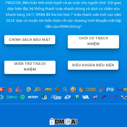
PAGCOR, đảm bảo tính minh bạch và an toàn cho người chơi. Với giao
diện hiện đại, hệ thống thanh toán nhanh chóng và dịch vụ chăm sóc
khách hàng 24/7, RR88 đã thu hút hơn 7 triệu thành viên mới vào năm
2024. Bạn có muốn tìm hiểu thêm về các chương trình khuyến mãi hấp
dẫn của RR88 không?
CHƠI CÓ TRÁCH
CHÍNH SÁCH BẢO MẬT
NHIỆM
MIỄN TRỪ TRÁCH
ĐIỀU KHOẢN ĐIỀU KIỆN
NHIỆM