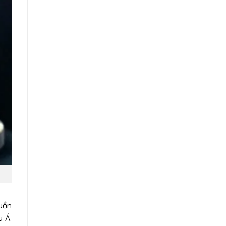
guồn
u Á.