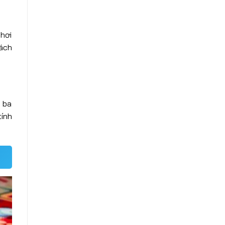
chơi
cách
ộ ba
tính