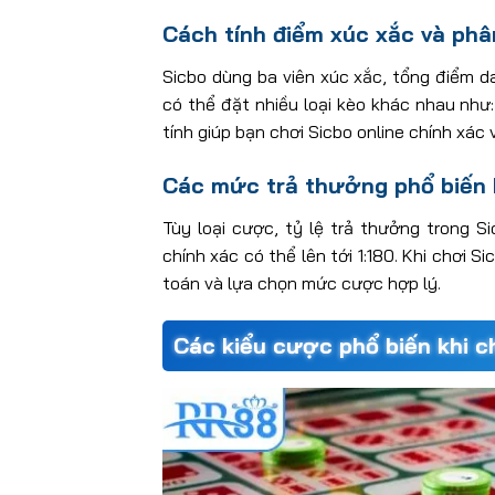
Cách tính điểm xúc xắc và phâ
Sicbo dùng ba viên xúc xắc, tổng điểm d
có thể đặt nhiều loại kèo khác nhau như:
tính giúp bạn chơi Sicbo online chính xá
Các mức trả thưởng phổ biến k
Tùy loại cược, tỷ lệ trả thưởng trong Si
chính xác có thể lên tới 1:180. Khi chơi Si
toán và lựa chọn mức cược hợp lý.
Các kiểu cược phổ biến khi c