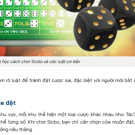
 học cách chơi Sicbo và các luật cơ bản
ắm rõ luật để tránh đặt cược sai, đặc biệt với người mới bắt
ửa đặt
hu vực, mỗi khu thể hiện một loại cược khác nhau như Tài/
thể từng số. Khi chơi Sicbo, bạn chỉ cần chọn cửa muốn đặt
ưởng nếu thắng.