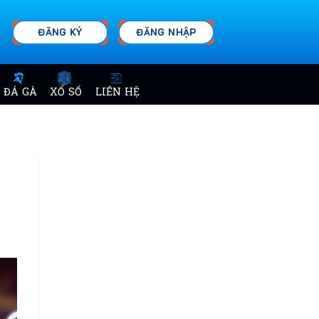
ĐĂNG KÝ
ĐĂNG NHẬP
ĐÁ GÀ
XỔ SỐ
LIÊN HỆ