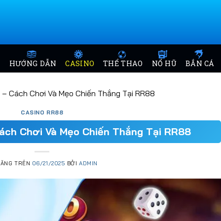
HƯỚNG DẪN
U
CASINO
THỂ THAO
NỔ HŨ
BẮN CÁ
e – Cách Chơi Và Mẹo Chiến Thắng Tại RR88
CASINO RR88
Cách Chơi Và Mẹo Chiến Thắng Tại RR88
ĐĂNG TRÊN
06/21/2025
BỞI
ADMIN