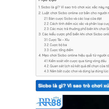
Sicbo là gì? Vì sao trò chơi xúc xắc này 
Luật chơi Sicbo online cơ bản cho người 
Bàn cược Sicbo và các loại cửa đặt
Cách tính điểm xúc xắc và phân loại cư
Các mức trả thưởng phổ biến khi chơi S
Các kiểu cược phổ biến khi chơi Sicbo onl
Cược Tài – Xỉu
Cược bộ ba
Cược tổng điểm
Mẹo chơi Sicbo online hiệu quả từ người 
Kiểm soát vốn cược qua từng vòng đấu
Quan sát lịch sử kết quả để chọn cửa tố
Nắm bắt cuộc chơi và dừng lại đúng lúc
Sicbo là gì? Vì sao trò chơi 