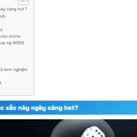
ngày càng hot?
mới
ợc
icbo online
ine tại RR88
có kinh nghiệm
t
xúc xắc này ngày càng hot?