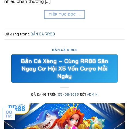
nhiều phần thưởng […]
TIẾP TỤC ĐỌC
→
Đã đăng trong
BẮN CÁ RR88
BẮN CÁ RR88
Bắn Cá Xèng – Cùng RR88 Săn
Ngay Cơ Hội X5 Vốn Cược Mỗi
Ngày
ĐÃ ĐĂNG TRÊN
05/08/2025
BỞI
ADMIN
08
Th5