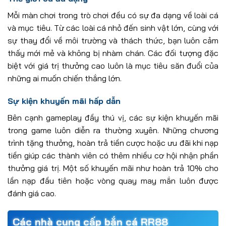
Mỗi màn chơi trong trò chơi đều có sự đa dạng về loài cá
và mục tiêu. Từ các loài cá nhỏ đến sinh vật lớn, cùng với
sự thay đổi về môi trường và thách thức, bạn luôn cảm
thấy mới mẻ và không bị nhàm chán. Các đối tượng đặc
biệt với giá trị thưởng cao luôn là mục tiêu săn đuổi của
những ai muốn chiến thắng lớn.
Sự kiện khuyến mãi hấp dẫn
Bên cạnh gameplay đầy thú vị, các sự kiện khuyến mãi
trong game luôn diễn ra thường xuyên. Những chương
trình tặng thưởng, hoàn trả tiền cược hoặc ưu đãi khi nạp
tiền giúp các thành viên có thêm nhiều cơ hội nhận phần
thưởng giá trị. Một số khuyến mãi như hoàn trả 10% cho
lần nạp đầu tiên hoặc vòng quay may mắn luôn được
đánh giá cao.
Các nhà cung cấp bắn cá RR88