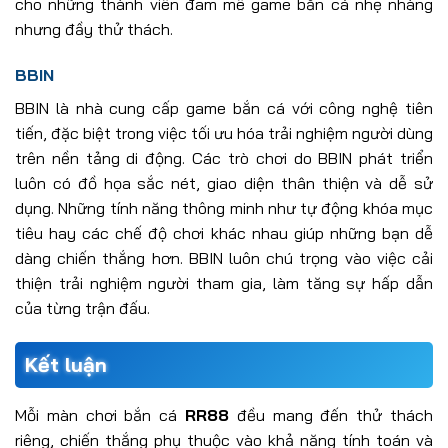
cho những thành viên đam mê game bắn cá nhẹ nhàng
nhưng đầy thử thách.
BBIN
BBIN là nhà cung cấp game bắn cá với công nghệ tiên
tiến, đặc biệt trong việc tối ưu hóa trải nghiệm người dùng
trên nền tảng di động. Các trò chơi do BBIN phát triển
luôn có đồ họa sắc nét, giao diện thân thiện và dễ sử
dụng. Những tính năng thông minh như tự động khóa mục
tiêu hay các chế độ chơi khác nhau giúp những bạn dễ
dàng chiến thắng hơn. BBIN luôn chú trọng vào việc cải
thiện trải nghiệm người tham gia, làm tăng sự hấp dẫn
của từng trận đấu.
Kết luận
Mỗi màn chơi bắn cá
RR88
đều mang đến thử thách
riêng, chiến thắng phụ thuộc vào khả năng tính toán và