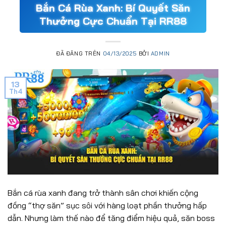
Bắn Cá Rùa Xanh: Bí Quyết Săn
Thưởng Cực Chuẩn Tại RR88
ĐÃ ĐĂNG TRÊN
04/13/2025
BỞI
ADMIN
13
Th4
Bắn cá rùa xanh đang trở thành sân chơi khiến cộng
đồng “thợ săn” sục sôi với hàng loạt phần thưởng hấp
dẫn. Nhưng làm thế nào để tăng điểm hiệu quả, săn boss