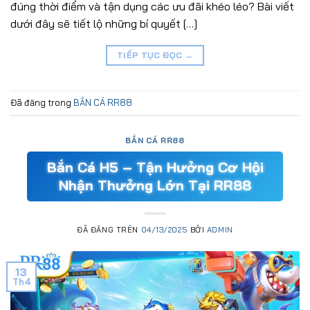
đúng thời điểm và tận dụng các ưu đãi khéo léo? Bài viết
dưới đây sẽ tiết lộ những bí quyết […]
TIẾP TỤC ĐỌC
→
Đã đăng trong
BẮN CÁ RR88
BẮN CÁ RR88
Bắn Cá H5 – Tận Hưởng Cơ Hội
Nhận Thưởng Lớn Tại RR88
ĐÃ ĐĂNG TRÊN
04/13/2025
BỞI
ADMIN
13
Th4