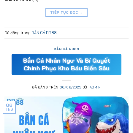
TIẾP TỤC ĐỌC
→
Đã đăng trong
BẮN CÁ RR88
BẮN CÁ RR88
Bắn Cá Nhân Ngư Và Bí Quyết
Chinh Phục Kho Báu Biển Sâu
ĐÃ ĐĂNG TRÊN
06/06/2025
BỞI
ADMIN
06
Th6