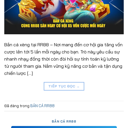
Bắn cá xèng tại RR88 – Nơi mang đến cơ hội gia tăng vốn
cược lên tới 5 lần mỗi ngày cho bạn. Trò này yêu cầu sự
nhanh nhạy đồng thời còn đòi hỏi sự tính toán kỹ lưỡng
từ người tham gia. Nắm vững kỹ năng cơ bản và tận dụng
chiến lược […]
TIẾP TỤC ĐỌC
→
Đã đăng trong
BẮN CÁ RR88
BẮN CÁ RR88