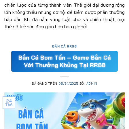
chiến lược của từng thành viên. Thế giới đại dương rộng
lớn không thiếu những cơ hội để kiếm được phần thưởng
hấp dẫn. Khi đã nắm vững luật chơi và chiến thuật, mọi
thứ sẽ trở nên đơn giản hơn bao giờ hết.
BẮN CÁ RR88
Bắn Cá Bom Tấn – Game Bắn Cá
Với Thưởng Khủng Tại RR88
ĐÃ ĐĂNG TRÊN
06/24/2025
BỞI
ADMIN
24
Th6