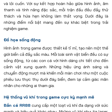
và lôi cuốn. Với sự kết hợp hoàn hảo giữa hình ảnh, âm
thanh và tính năng đặc sắc, mỗi trận đấu đều đầy thử
thách và hứa hẹn không làm thất vọng. Dưới đây là
những điểm nổi bật mang đến sự khác biệt trong trải
nghiệm game.
Đồ họa sống động
Hình ảnh trong game được thiết kế tỉ mỉ, tạo nên một thế
giới biển cả đầy sắc màu. Mỗi loài sinh vật biển đều có sự
sống động, từ các con cá với hình dáng chi tiết cho đến
cảnh vật xung quanh. Những hiệu ứng ánh sáng và
chuyển động mượt mà khiến mỗi màn chơi như một cuộc
phiêu lưu thực thụ dưới đáy biển, đem lại cảm giác mãn
nhãn cho những ai tham gia.
Hệ thống vũ khí trong game cực kỳ mạnh mẽ
Bắn cá RR88
cung cấp một loạt vũ khí đa dạng với sức
mạnh và hiệu quả khác nhau. Những vũ khí như tia laser,