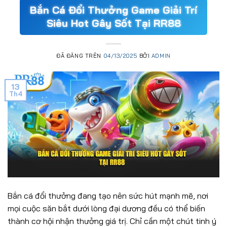
Bắn Cá Đổi Thưởng Game Giải Trí
Siêu Hot Gây Sốt Tại RR88
ĐÃ ĐĂNG TRÊN
04/13/2025
BỞI
ADMIN
13
Th4
Bắn cá đổi thưởng đang tạo nên sức hút mạnh mẽ, nơi
mọi cuộc săn bắt dưới lòng đại dương đều có thể biến
thành cơ hội nhận thưởng giá trị. Chỉ cần một chút tinh ý