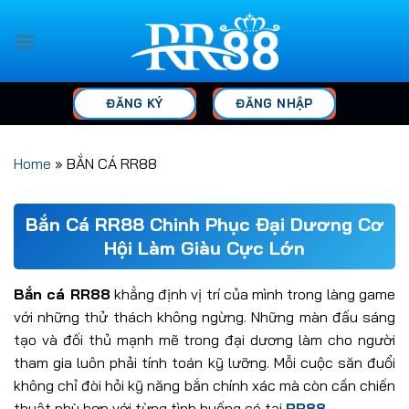
Chuyển
đến
nội
dung
ĐĂNG KÝ
ĐĂNG NHẬP
Home
»
BẮN CÁ RR88
Bắn Cá RR88 Chinh Phục Đại Dương Cơ
Hội Làm Giàu Cực Lớn
Bắn cá RR88
khẳng định vị trí của mình trong làng game
với những thử thách không ngừng. Những màn đấu sáng
tạo và đối thủ mạnh mẽ trong đại dương làm cho người
tham gia luôn phải tính toán kỹ lưỡng. Mỗi cuộc săn đuổi
không chỉ đòi hỏi kỹ năng bắn chính xác mà còn cần chiến
thuật phù hợp với từng tình huống có tại
RR88
.