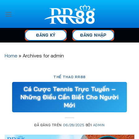
Chuyển
đến
nội
dung
ĐĂNG KÝ
ĐĂNG NHẬP
Home
»
Archives for admin
THỂ THAO RR88
Cá Cược Tennis Trực Tuyến –
Những Điều Cần Biết Cho Người
Mới
ĐÃ ĐĂNG TRÊN
06/28/2025
BỞI
ADMIN