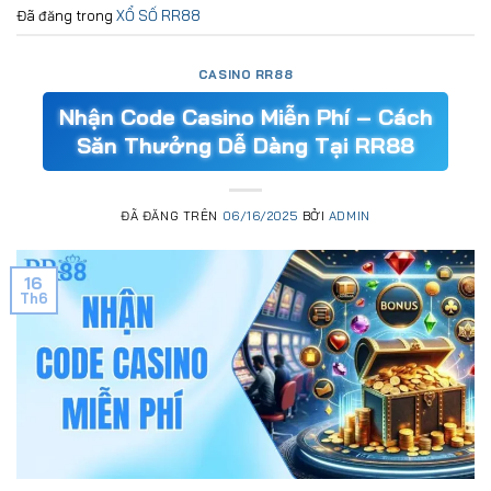
Đã đăng trong
XỔ SỐ RR88
CASINO RR88
Nhận Code Casino Miễn Phí – Cách
Săn Thưởng Dễ Dàng Tại RR88
ĐÃ ĐĂNG TRÊN
06/16/2025
BỞI
ADMIN
16
Th6