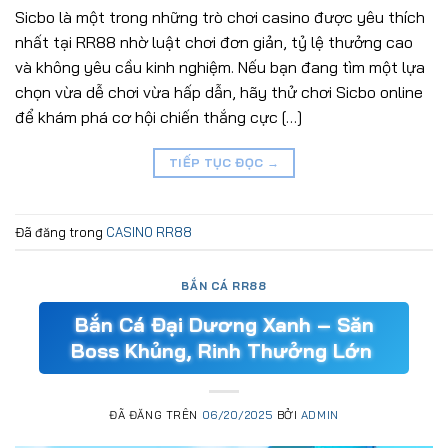
Sicbo là một trong những trò chơi casino được yêu thích
nhất tại RR88 nhờ luật chơi đơn giản, tỷ lệ thưởng cao
và không yêu cầu kinh nghiệm. Nếu bạn đang tìm một lựa
chọn vừa dễ chơi vừa hấp dẫn, hãy thử chơi Sicbo online
để khám phá cơ hội chiến thắng cực […]
TIẾP TỤC ĐỌC
→
Đã đăng trong
CASINO RR88
BẮN CÁ RR88
Bắn Cá Đại Dương Xanh – Săn
Boss Khủng, Rinh Thưởng Lớn
ĐÃ ĐĂNG TRÊN
06/20/2025
BỞI
ADMIN