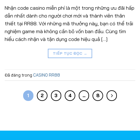
Nhận code casino miễn phí là một trong những ưu đãi hấp
dẫn nhất dành cho người chơi mới và thành viên thân
thiết tại RR88. Với những mã thưởng này, bạn có thể trải
nghiệm game mà không cần bỏ vốn ban đầu. Cùng tìm
hiểu cách nhận và tận dụng code hiệu quả […]
TIẾP TỤC ĐỌC
→
Đã đăng trong
CASINO RR88
1
2
3
4
…
8