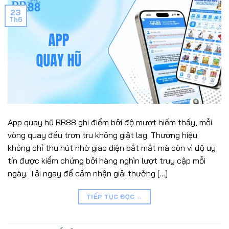
23
Th6
App quay hũ RR88 ghi điểm bởi độ mượt hiếm thấy, mỗi
vòng quay đều trơn tru không giật lag. Thương hiệu
không chỉ thu hút nhờ giao diện bắt mắt mà còn vì độ uy
tín được kiểm chứng bởi hàng nghìn lượt truy cập mỗi
ngày. Tải ngay để cảm nhận giải thưởng […]
TIẾP TỤC ĐỌC
→