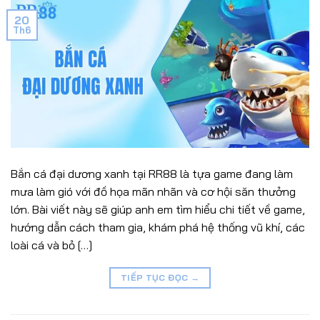
20
Th6
Bắn cá đại dương xanh tại RR88 là tựa game đang làm
mưa làm gió với đồ họa mãn nhãn và cơ hội săn thưởng
lớn. Bài viết này sẽ giúp anh em tìm hiểu chi tiết về game,
hướng dẫn cách tham gia, khám phá hệ thống vũ khí, các
loài cá và bỏ […]
TIẾP TỤC ĐỌC
→