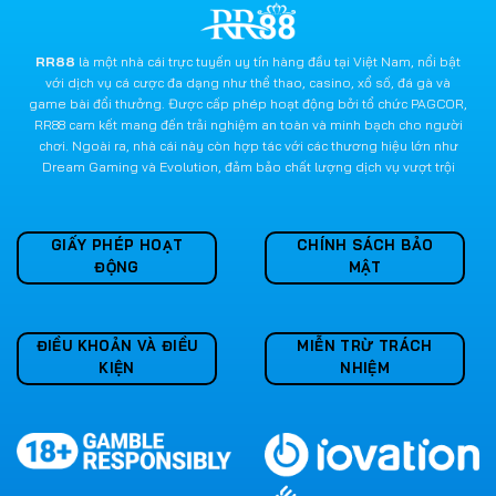
RR88
là một nhà cái trực tuyến uy tín hàng đầu tại Việt Nam, nổi bật
với dịch vụ cá cược đa dạng như thể thao, casino, xổ số, đá gà và
game bài đổi thưởng. Được cấp phép hoạt động bởi tổ chức PAGCOR,
RR88 cam kết mang đến trải nghiệm an toàn và minh bạch cho người
chơi. Ngoài ra, nhà cái này còn hợp tác với các thương hiệu lớn như
Dream Gaming và Evolution, đảm bảo chất lượng dịch vụ vượt trội
GIẤY PHÉP HOẠT
CHÍNH SÁCH BẢO
ĐỘNG
MẬT
ĐIỀU KHOẢN VÀ ĐIỀU
MIỄN TRỪ TRÁCH
KIỆN
NHIỆM