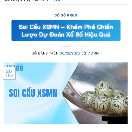
XỔ SỐ RR88
Soi Cầu XSMN – Khám Phá Chiến
Lược Dự Đoán Xổ Số Hiệu Quả
ĐÃ ĐĂNG TRÊN
06/26/2025
BỞI
ADMIN
26
Th6