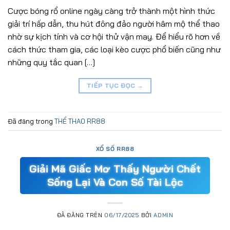
Cược bóng rổ online ngày càng trở thành một hình thức
giải trí hấp dẫn, thu hút đông đảo người hâm mộ thể thao
nhờ sự kịch tính và cơ hội thử vận may. Để hiểu rõ hơn về
cách thức tham gia, các loại kèo cược phổ biến cũng như
những quy tắc quan […]
TIẾP TỤC ĐỌC
→
Đã đăng trong
THỂ THAO RR88
XỔ SỐ RR88
Giải Mã Giấc Mơ Thấy Người Chết
Sống Lại Và Con Số Tài Lộc
ĐÃ ĐĂNG TRÊN
06/17/2025
BỞI
ADMIN