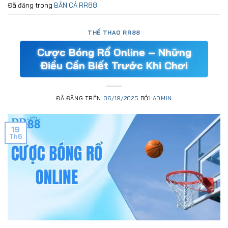
Đã đăng trong
BẮN CÁ RR88
THỂ THAO RR88
Cược Bóng Rổ Online – Những
Điều Cần Biết Trước Khi Chơi
ĐÃ ĐĂNG TRÊN
06/19/2025
BỞI
ADMIN
19
Th6