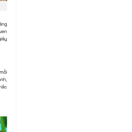
năng
quen
giây
 mỗi
ạnh,
chắc