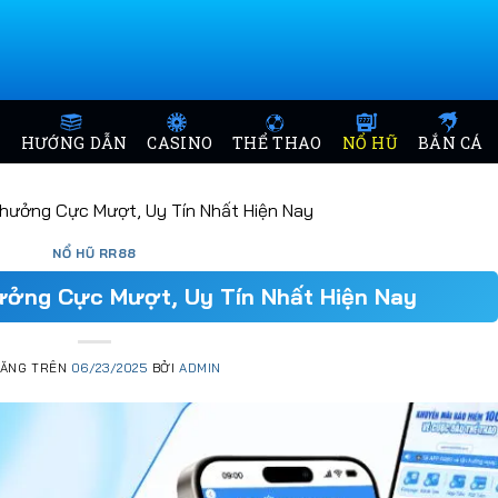
HƯỚNG DẪN
U
CASINO
THỂ THAO
NỔ HŨ
BẮN CÁ
hưởng Cực Mượt, Uy Tín Nhất Hiện Nay
NỔ HŨ RR88
ưởng Cực Mượt, Uy Tín Nhất Hiện Nay
ĐĂNG TRÊN
06/23/2025
BỞI
ADMIN