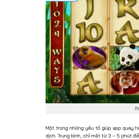
Th
Một trong những yếu tố giúp app quay 
dịch. Trung bình, chỉ mất từ 3 – 5 phút đ