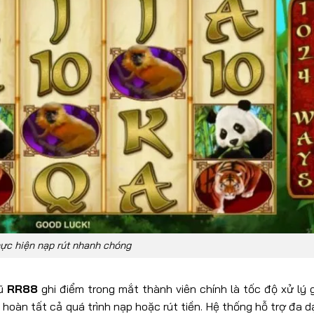
ực hiện nạp rút nhanh chóng
hũ
RR88
ghi điểm trong mắt thành viên chính là tốc độ xử lý 
ể hoàn tất cả quá trình nạp hoặc rút tiền. Hệ thống hỗ trợ đa 