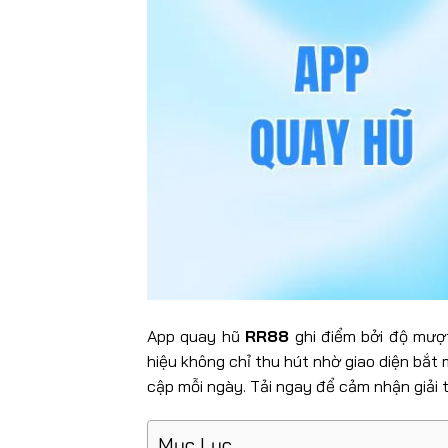
App quay hũ
RR88
ghi điểm bởi độ mượt
hiệu không chỉ thu hút nhờ giao diện bắt
cập mỗi ngày. Tải ngay để cảm nhận giải
Mục Lục