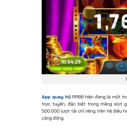
T
App quay hũ
RR88 hiện đang là một tro
trực tuyến, đặc biệt trong mảng slot 
500.000 lượt tải chỉ riêng trên hệ điều
cộng đồng.